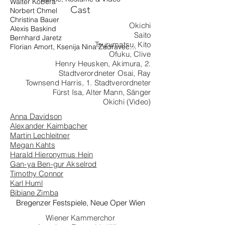
Walter Kobéra

Konzeption, Gestaltung Live-Elektronik

Cast
Norbert Chmel

Chorleitung

Christina Bauer

Dramaturgie

Okichi
Alexis Baskind

Studienleitung

Saito
Bernhard Jaretz

Leitung Kostüm

Tsurumatsu, Kito
Florian Amort, Ksenija Nina Zadravec

Regieassistenz

Ofuku, Clive
Anna Sushon

Produktionsleitung
Henry Heusken, Akimura, 2.
Anna Kreinecker

Stadtverordneter Osai, Ray
Sophie Berghäuser

Townsend Harris, 1. Stadtverordneter
Kaltrina Gjergji
Fürst Isa, Alter Mann, Sänger
Okichi (Video)
Anna Davidson
Alexander Kaimbache
r
Martin Lechleitner
Megan Kahts
Harald Hieronymus Hei
n
Gan-ya Ben-gur Akselrod
Timothy Connor
Karl Huml
Bibiane Zimba
Bregenzer Festspiele, Neue Oper Wien
Wiener Kammerchor