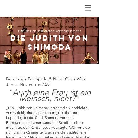
Fabián Panisello after Berthold Brecht
DIe JUDITH VON
SHIMODA
Bregenzer Festspiele & Neue Oper Wien
June - November 2023
"Auch eine Frau ist ein
Meinsch, nicht?
"
„Die Judith von Shimoda“ erzählt die Geschichte
von Okichi, einer japanischen „Heldin“ und
Legende, die die Stadt Shimoda vor dem
Bombardement amerikanischer Schiffe rettete,
indem sie den Konsul beschwichtigte. Während sie
sich um ihn kümmerte, brach sie die traditionelle
Regel, keine Milch zu trinken, und wurde daraufhin