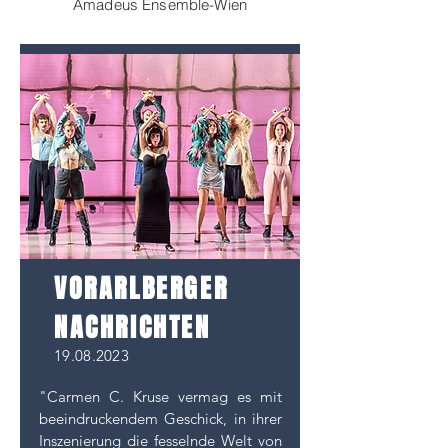
Amadeus Ensemble-Wien
VORARLBERGER
NACHRICHTEN
19.08.2023
"Carmen C. Kruse vermag es mit
beeindruckendem Geschick, in ihrer
Inszenierung die fesselnde Welt von