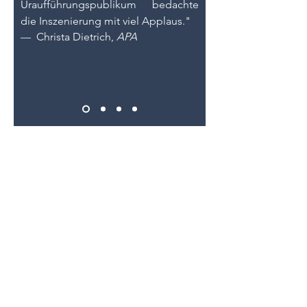
Uraufführungspublikum bedachte
die Inszenierung mit viel Applaus."
—
Christa Dietrich,
APA