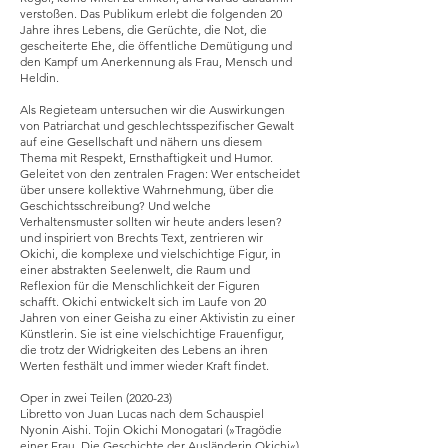
verstoßen. Das Publikum erlebt die folgenden 20
Jahre ihres Lebens, die Gerüchte, die Not, die
gescheiterte Ehe, die öffentliche Demütigung und
den Kampf um Anerkennung als Frau, Mensch und
Heldin.
Als Regieteam untersuchen wir die Auswirkungen
von Patriarchat und geschlechtsspezifischer Gewalt
auf eine Gesellschaft und nähern uns diesem
Thema mit Respekt, Ernsthaftigkeit und Humor.
Geleitet von den zentralen Fragen: Wer entscheidet
über unsere kollektive Wahrnehmung, über die
Geschichtsschreibung? Und welche
Verhaltensmuster sollten wir heute anders lesen?
und inspiriert von Brechts Text, zentrieren wir
Okichi, die komplexe und vielschichtige Figur, in
einer abstrakten Seelenwelt, die Raum und
Reflexion für die Menschlichkeit der Figuren
schafft. Okichi entwickelt sich im Laufe von 20
Jahren von einer Geisha zu einer Aktivistin zu einer
Künstlerin. Sie ist eine vielschichtige Frauenfigur,
die trotz der Widrigkeiten des Lebens an ihren
Werten festhält und immer wieder Kraft findet. ​
Oper in zwei Teilen (2020-23)
Libretto von Juan Lucas nach dem Schauspiel
Nyonin Aishi. Tojin Okichi Monogatari (»Tragödie
einer Frau. Die Geschichte der Ausländerin Okichi«)